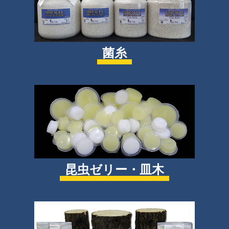
菌糸
昆虫ゼリー・皿木