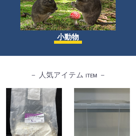
小動物
－ 人気アイテム
－
ITEM