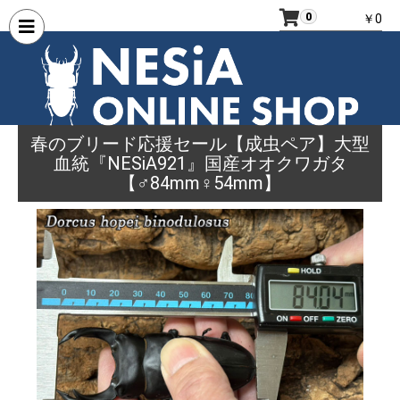
0
￥0
春のブリード応援セール【成虫ペア】大型
血統『NESiA921』国産オオクワガタ
【♂84mm♀54mm】