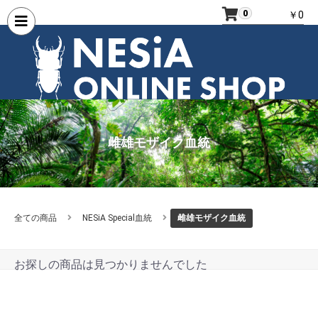
0
￥0
雌雄モザイク血統
全ての商品
NESiA Special血統
雌雄モザイク血統
お探しの商品は見つかりませんでした