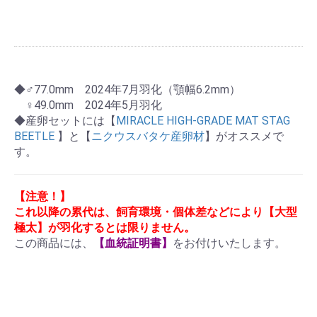
◆♂77.0mm 2024年7月羽化（顎幅6.2mm）
♀49.0mm 2024年5月羽化
◆産卵セットには【
MIRACLE HIGH-GRADE MAT STAG
BEETLE
】と【
ニクウスバタケ産卵材
】がオススメで
す。
【注意！】
これ以降の累代は、飼育環境・個体差などにより【大型
極太】が羽化するとは限りません。
この商品には、
【血統証明書】
をお付けいたします。