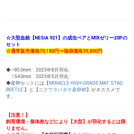
☆大型血統【NESiA 921】の成虫ペアとMIXゼリー20Pの
セット
☆通常販売価格70,180円⇒福袋価格39,800円
◆♂85.0mm 2025年8月羽化
♀54.0mm 2025年5月羽化
◆産卵セットには【
MIRACLE HIGH-GRADE MAT STAG
BEETLE
】と【
ニクウスバタケ産卵材
】がオススメで
す。
【注意！】
飼育環境・個体差などにより【大型】が羽化するとは限
りません。