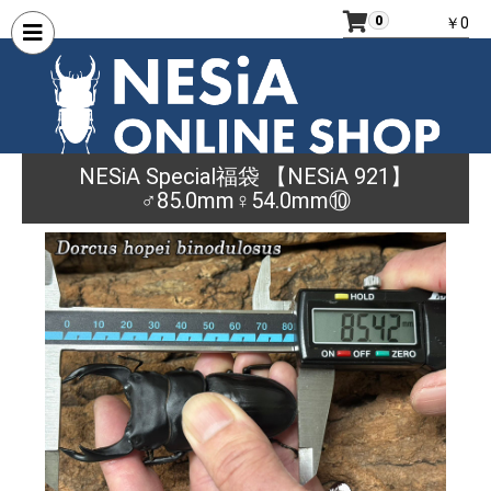
0
￥0
NESiA Special福袋 【NESiA 921】
♂85.0mm♀54.0mm⑩