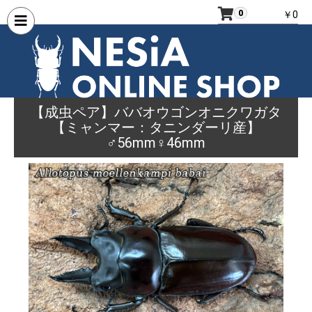
0
￥0
【成虫ペア】ババオウゴンオニクワガタ
【ミャンマー：タニンダーリ産】
♂56mm♀46mm