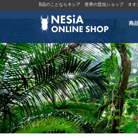
トムシ・飼育用品のことならネシア
世界の昆虫ショップ
オオクワガ
商