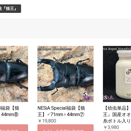
統『狼王』
ial福袋【狼
NESiA Special福袋【狼
【幼虫単品
♀44mm⑧
王】♂71mm♀44mm⑦
王』国産オ
￥19,800
糸ボトル入
￥3,980