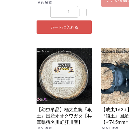
ただいま品
￥6,600
－
＋
カートに入れる
【幼虫単品】極太血統『狼
【成虫1♂2
王』国産オオクワガタ【兵
『狼王』国産
庫県猪名川町肝川産】
【♂74.5mm♀
￥3,300
￥61,380