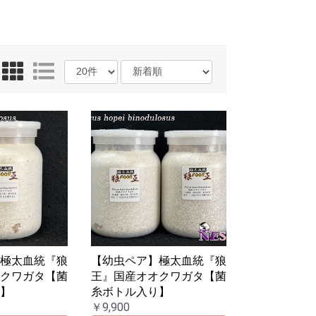
】極太血統『狼
【幼虫ペア】極太血統『狼
オクワガタ【菌
王』国産オオクワガタ【菌
り】
糸ボトル入り】
￥9,900