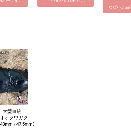
切れ中です。
ただいま品切れ中です。
ただいま品
♀】大型血統
オオクワガタ
48mm♀47.5mm】