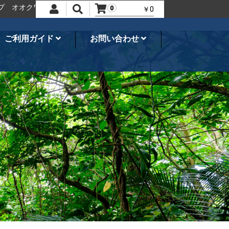
オクワガタ、カブトムシ・飼育用品のことならネシア
世界の昆虫ショ
0
￥0
ご利用ガイド
お問い合わせ