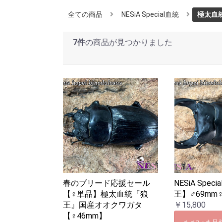
全ての商品
NESiA Special血統
極太血
7件
の商品が見つかりました
春のブリード応援セール
NESiA Spec
【♀単品】極太血統『狼
王】♂69mm
王』国産オオクワガタ
￥15,800
【♀46mm】