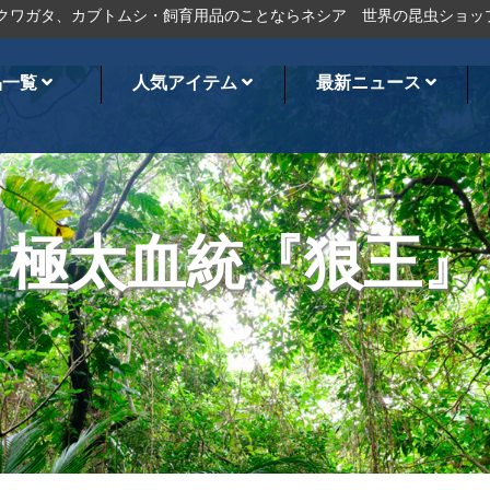
タ、カブトムシ・飼育用品のことならネシア
世界の昆虫ショップ
オ
品一覧
人気アイテム
最新ニュース
極太血統『狼王』