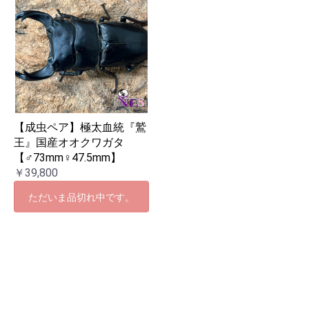
【成虫ペア】極太血統『鷲
王』国産オオクワガタ
【♂73mm♀47.5mm】
￥39,800
ただいま品切れ中です。