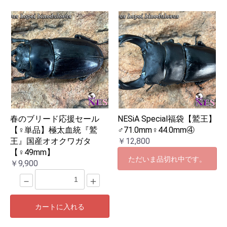
春のブリード応援セール
NESiA Special福袋【鷲王】
【♀単品】極太血統『鷲
♂71.0mm♀44.0mm④
王』国産オオクワガタ
￥12,800
【♀49mm】
ただいま品切れ中です。
￥9,900
－
＋
カートに入れる