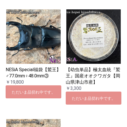
NESiA Special福袋【鷲王】
【幼虫単品】極太血統『鷲
♂77.0mm♀48.0mm③
王』国産オオクワガタ【岡
￥19,800
山県津山市産】
￥3,300
ただいま品切れ中です。
ただいま品切れ中です。