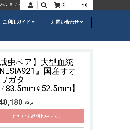
ップ
オオクワガタ、カブトムシ・飼育用品のことならネシア
世界の
0
￥0
ご利用ガイド
お問い合わせ
成虫ペア】大型血統
NESiA921』国産オオ
ワガタ
♂83.5mm♀52.5mm】
48,180
税込
ただいま品切れ中です。