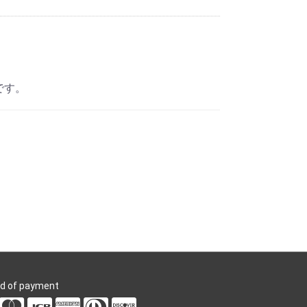
です。
d of payment