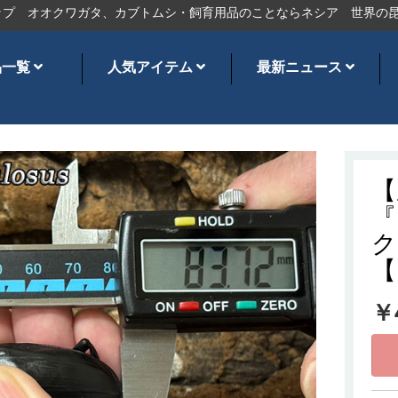
オクワガタ、カブトムシ・飼育用品のことならネシア
世界の昆虫ショ
品一覧
人気アイテム
最新ニュース
【
『
ク
【
￥