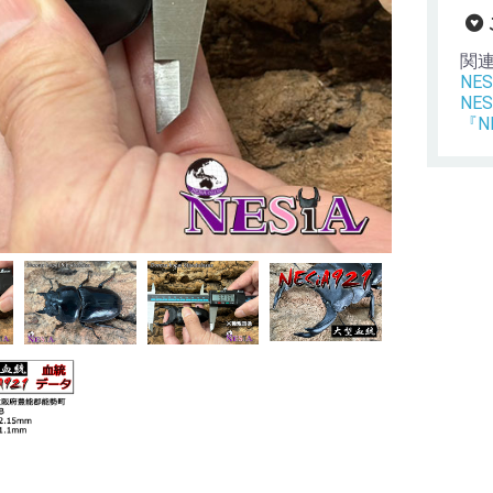
関
NES
NES
『N