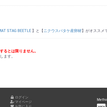
MAT STAG BEETLE
】と【
ニクウスバタケ産卵材
】がオススメ
するとは限りません。
します。
ログイン
Metho
マイページ
お気に入り