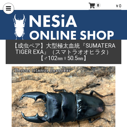
0
￥0
【成虫ペア】大型極太血統『SUMATERA
TIGER EXA』（スマトラオオヒラタ）
【♂102㎜♀50.5㎜】