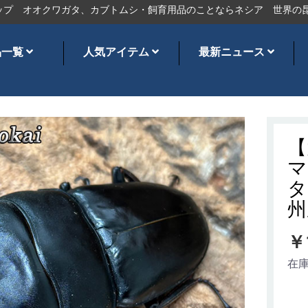
オクワガタ、カブトムシ・飼育用品のことならネシア
世界の昆虫ショ
品一覧
人気アイテム
最新ニュース
【
マ
タ
州
￥
在