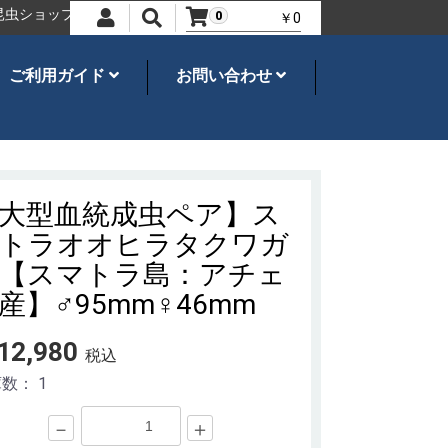
ップ
オオクワガタ、カブトムシ・飼育用品のことならネシア
世界の
0
￥0
ご利用ガイド
お問い合わせ
大型血統成虫ペア】ス
トラオオヒラタクワガ
【スマトラ島：アチェ
産】♂95mm♀46mm
12,980
税込
庫数：
1
－
＋