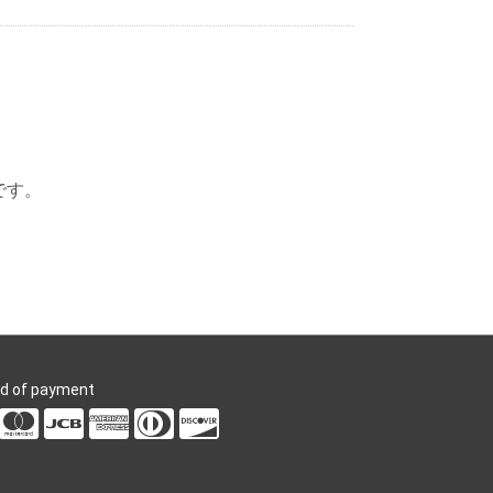
です。
d of payment