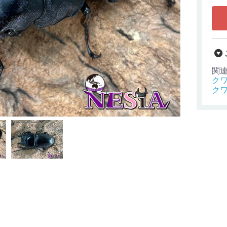
関
ク
ク