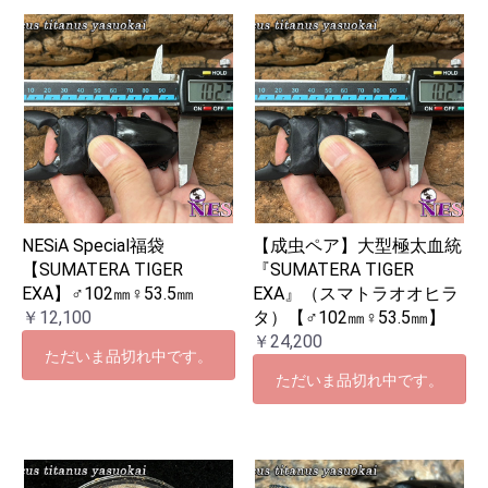
NESiA Special福袋
【成虫ペア】大型極太血統
【SUMATERA TIGER
『SUMATERA TIGER
EXA】♂102㎜♀53.5㎜
EXA』（スマトラオオヒラ
￥12,100
タ）【♂102㎜♀53.5㎜】
￥24,200
ただいま品切れ中です。
ただいま品切れ中です。