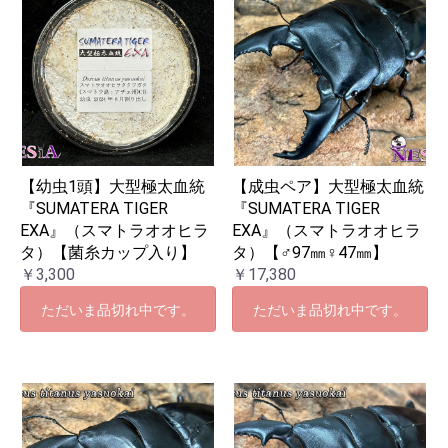
【幼虫1頭】大型極太血統
【成虫ペア】大型極太血統
『SUMATERA TIGER
『SUMATERA TIGER
EXA』（スマトラオオヒラ
EXA』（スマトラオオヒラ
タ）【菌糸カップ入り】
タ）【♂97㎜♀47㎜】
￥3,300
￥17,380
ただいま品切れ中です。
ただいま品切れ中です。