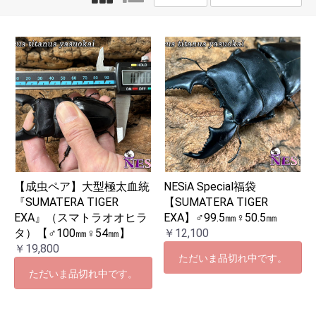
【成虫ペア】大型極太血統
NESiA Special福袋
『SUMATERA TIGER
【SUMATERA TIGER
EXA』（スマトラオオヒラ
EXA】♂99.5㎜♀50.5㎜
タ）【♂100㎜♀54㎜】
￥12,100
￥19,800
ただいま品切れ中です。
ただいま品切れ中です。