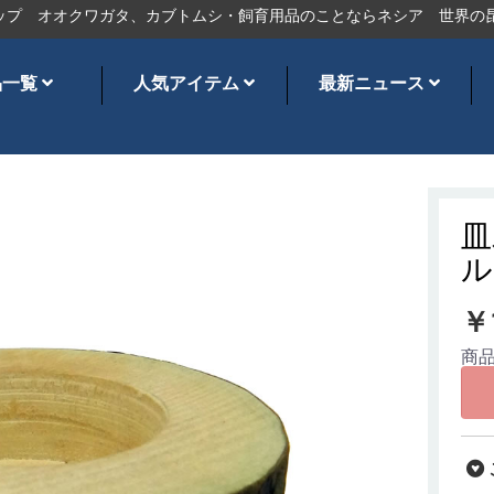
オオクワガタ、カブトムシ・飼育用品のことならネシア
世界の昆虫シ
品一覧
人気アイテム
最新ニュース
皿
ル
￥
商