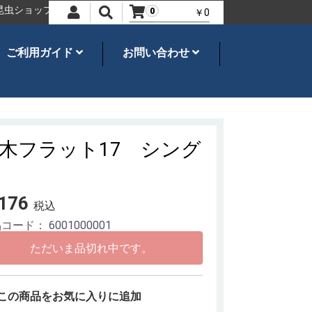
ョップ
オオクワガタ、カブトムシ・飼育用品のことならネシア
世界
0
￥0
ご利用ガイド
お問い合わせ
木フラット17 シング
176
税込
品コード：
6001000001
ただいま品切れ中です。
この商品をお気に入りに追加